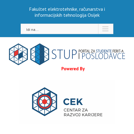
Skip
Fakultet elektrotehnike, računarstva i
to
informacijskih tehnologija Osijek
content
Idi na...
Powered By