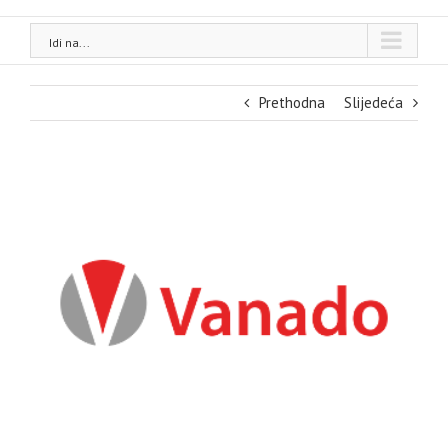
Idi na...
Prethodna
Slijedeća
View
Larger
Image