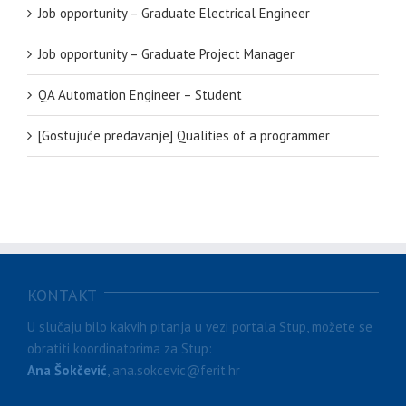
Job opportunity – Graduate Electrical Engineer
Job opportunity – Graduate Project Manager
QA Automation Engineer – Student
[Gostujuće predavanje] Qualities of a programmer
KONTAKT
U slučaju bilo kakvih pitanja u vezi portala Stup, možete se
obratiti koordinatorima za Stup:
Ana Šokčević
, ana.sokcevic@ferit.hr