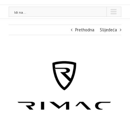
Idi na...
Prethodna
Slijedeća
View
Larger
Image