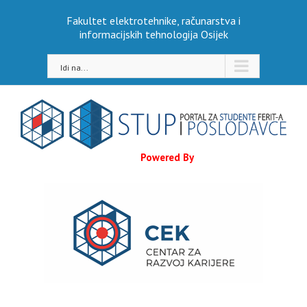
Skip
Fakultet elektrotehnike, računarstva i
to
informacijskih tehnologija Osijek
content
Idi na...
Powered By