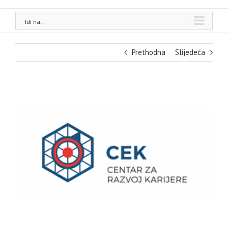
Idi na...
Prethodna
Slijedeća
View
Larger
Image