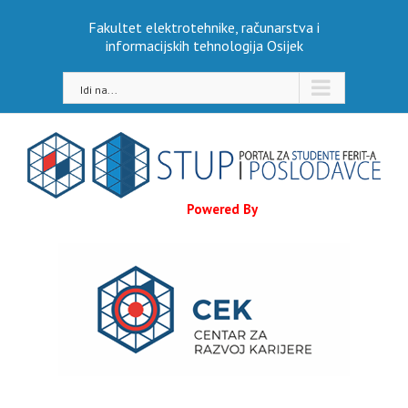
Skip
Fakultet elektrotehnike, računarstva i
to
informacijskih tehnologija Osijek
content
Idi na...
Powered By