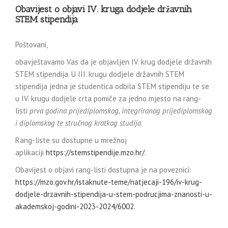
Obavijest o objavi IV. kruga dodjele državnih
STEM stipendija
Poštovani,
obavještavamo Vas da je objavljen IV. krug dodjele državnih
STEM stipendija. U III. krugu dodjele državnih STEM
stipendija jedna je studentica odbila STEM stipendiju te se
u IV. krugu dodjele crta pomiče za jedno mjesto na rang-
listi
prva godina prijediplomskog, integriranog prijediplomskog
i diplomskog te stručnog kratkog studija
.
Rang-liste su dostupne u mrežnoj
aplikaciji
https://stemstipendije.mzo.hr/
.
Obavijest o objavi rang-listi dostupna je na poveznici:
https://mzo.gov.hr/istaknute-teme/natjecaji-196/iv-krug-
dodjele-drzavnih-stipendija-u-stem-podrucjima-znanosti-u-
akademskoj-godini-2023-2024/6002
.