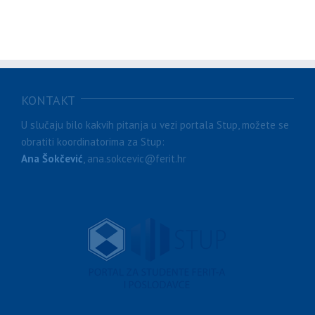
KONTAKT
U slučaju bilo kakvih pitanja u vezi portala Stup, možete se
obratiti koordinatorima za Stup:
Ana Šokčević
, ana.sokcevic@ferit.hr