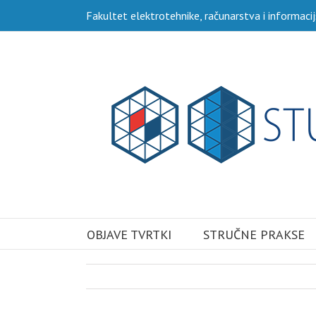
Skip
Fakultet elektrotehnike, računarstva i informacij
to
content
Traži...
OBJAVE TVRTKI
STRUČNE PRAKSE