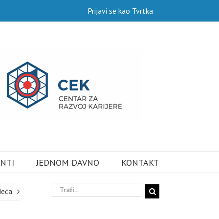
Prijavi se kao Tvrtka
NTI
JEDNOM DAVNO
KONTAKT
Traži...
deća