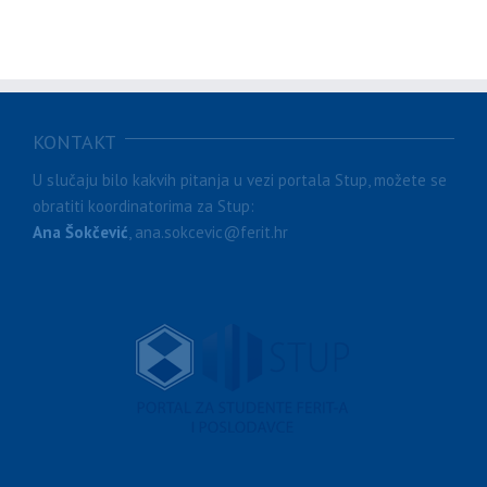
KONTAKT
U slučaju bilo kakvih pitanja u vezi portala Stup, možete se
obratiti koordinatorima za Stup:
Ana Šokčević
, ana.sokcevic@ferit.hr