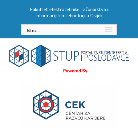
Skip
Fakultet elektrotehnike, računarstva i
to
informacijskih tehnologija Osijek
content
Idi na...
Powered By