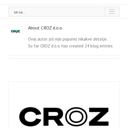
Idi na...
About
CROZ d.o.o.
Ovaj autor još nije popunio nikakve detalje.
So far CROZ d.o.o. has created 24 blog entries.