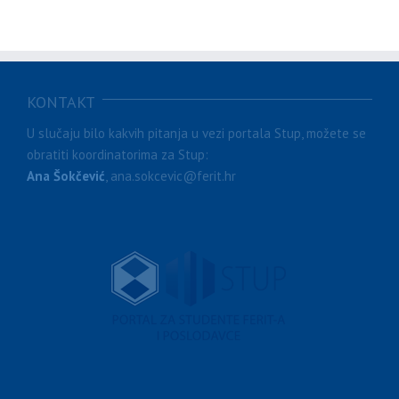
KONTAKT
U slučaju bilo kakvih pitanja u vezi portala Stup, možete se
obratiti koordinatorima za Stup:
Ana Šokčević
, ana.sokcevic@ferit.hr