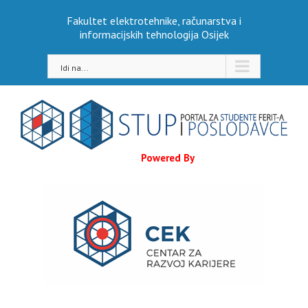
Skip
Fakultet elektrotehnike, računarstva i
to
informacijskih tehnologija Osijek
content
Idi na...
Powered By