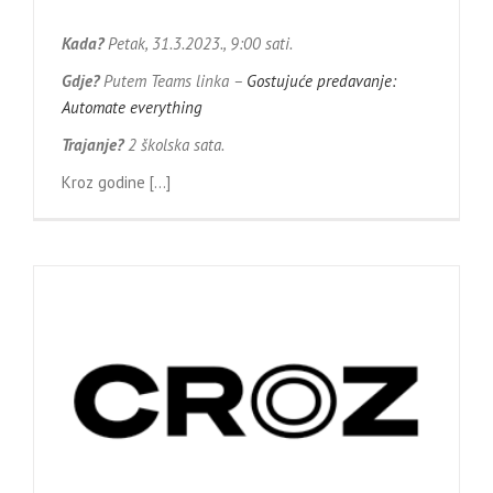
Kada?
Petak, 31.3.2023., 9:00 sati.
Gdje?
Putem Teams linka –
Gostujuće predavanje:
Automate everything
Trajanje?
2 školska sata.
Kroz godine […]